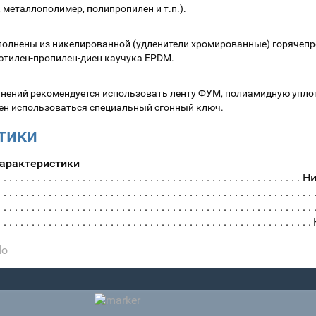
, металлополимер, полипропилен и т.п.).
полнены из никелированной (удленители хромированные) горячеп
этилен-пропилен-диен каучука EPDM.
инений рекомендуется использовать ленту ФУМ, полиамидную упло
ен использоваться специальный сгонный ключ.
тики
характеристики
Ни
do