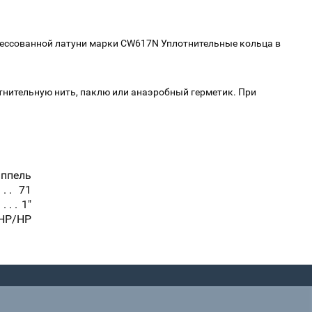
рессованной латуни марки СW617N Уплотнительные кольца в
тнительную нить, паклю или анаэробный герметик. При
ппель
71
1"
НР/НР