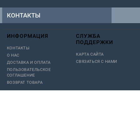
КОНТАКТЫ
+38(099)129-28-28
ИНФОРМАЦИЯ
СЛУЖБА
+38(093)373-28-28
ПОДДЕРЖКИ
КОНТАКТЫ
+38(097)963-28-28
КАРТА САЙТА
О НАС
colmart.com.ua
СВЯЗАТЬСЯ С НАМИ
ДОСТАВКА И ОПЛАТА
info@colmart.com.ua
ПОЛЬЗОВАТЕЛЬСКОЕ
СОГЛАШЕНИЕ
г. Харьков, ул. Академика Павлова
ВОЗВРАТ ТОВАРА
165 ТЦ"Барабашово" 7-я торговая
площадка магазин №21-07-105
08 - 17