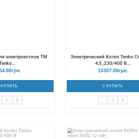
для электрокотлов ТМ
Электрический Котел Tenko C
Tenko...
4,5_230/400 В...
54.00грн.
10307.00грн.
КУПИТЬ
КУПИТЬ
азмеры Г*Ш*В, мм -
Терморегулятор - Механиче
Длина провода - 0,5 м /
Габаритные размеры Г*Ш*В,
й ток - до 0,4 А /
175х262х623 / Давление - 3
азон, ГГц - 2,4-2,5 /
Емкость теплообменника, дм3 