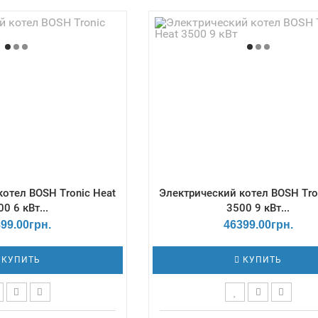
азмеры Г*Ш*В, мм -
Габаритные размеры Г*Ш*В,
вление - min - 0.6 Бар;
300х416х712 / Давление - min -
 Количество ступеней
max - 3 Бар / Количество ст
 3 / КПД, % - 99,7
мощности - 3 / КПД, % - 9
котел BOSH Tronic Heat
Электрический котел BOSH Tro
0 6 кВт...
3500 9 кВт...
99.00грн.
46399.00грн.
КУПИТЬ
КУПИТЬ