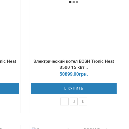
ти - 3
Количество ступеней мощности - 3
nic Heat
Электрический котел BOSH Tronic Heat
3500 15 кВт...
50899.00грн.
КУПИТЬ
ой /
Терморегулятор - Цифровой /
 мм -
Габаритные размеры Г*Ш*В, мм -
 0.6 Бар;
300х416х712 / Давление - min - 0.6 Бар;