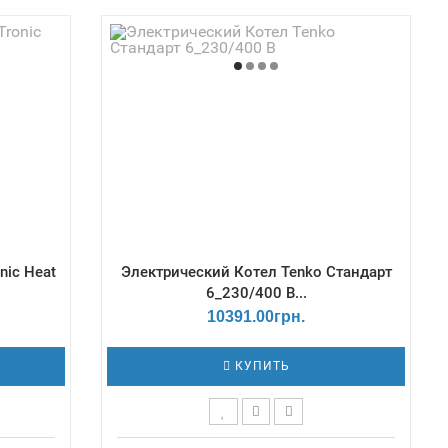
 мм -
Габаритные размеры Г*Ш*В, мм -
 0.6 Бар;
273х330х712 / Давление - min - 0.6 Бар;
упеней
max - 3 Бар / Количество ступеней
9,7
мощности - 3 / КПД, % - 99,7
nic Heat
Электрический Котел Tenko Cтандарт
6_230/400 В...
10391.00грн.
КУПИТЬ