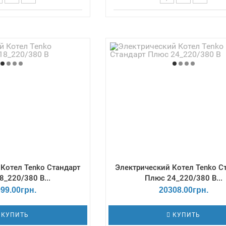
ор - Механический /
Терморегулятор - Механиче
азмеры Г*Ш*В, мм -
Габаритные размеры Г*Ш*В,
/ Давление - 3 Бар /
235х383х675 / Давление - 3
бменника, дм3 - 1,8 /
Емкость теплообменника, дм3 
упеней мощности - 3
Количество ступеней мощнос
Котел Tenko Cтандарт
Электрический Котел Tenko C
8_220/380 В...
Плюс 24_220/380 В...
99.00грн.
20308.00грн.
КУПИТЬ
КУПИТЬ