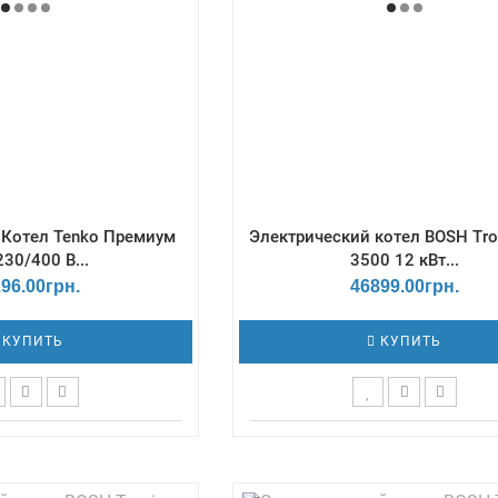
тия - 2 года
Количество ступеней мощнос
 Котел Tenko Премиум
Электрический котел BOSH Tro
230/400 В...
3500 12 кВт...
96.00грн.
46899.00грн.
КУПИТЬ
КУПИТЬ
ор - Механический /
Терморегулятор - Цифров
азмеры Г*Ш*В, мм -
Габаритные размеры Г*Ш*В,
/ Давление - 3 Бар /
273х330х712 / Давление - min -