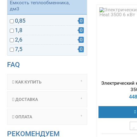
Габаритные р
Емкость теплообменника,
300х416х712 / Да
дм3
max - 3 Бар /
мощности -
0,85
0
1,8
0
2,6
0
7,5
0
FAQ
КАК КУПИТЬ
Электрический 
350
448
ДОСТАВКА
ОПЛАТА
РЕКОМЕНДУЕМ