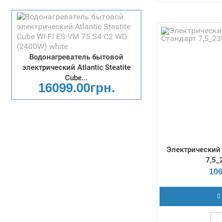
Терморегул
Габаритные р
273х330х712 / Да
max - 3 Бар /
мощности -
Водонагреватель бытовой
электрический Atlantic Steatite
Cube...
16099.00грн.
Электрический 
7,5_
106