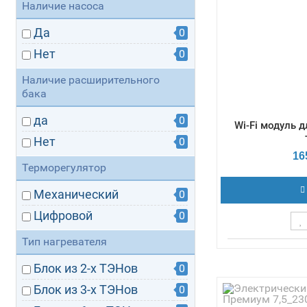
Наличие насоса
Да
0
Нет
0
Наличие расширительного
бака
да
0
Wi-Fi модуль 
Нет
0
16
Терморегулятор
Механический
0
Цифровой
0
Тип нагревателя
Габаритные р
23х40,5х50,5 / 
Блок из 2-х ТЭНов
0
Потребляемы
Блок из 3-х ТЭНов
0
Частотный диап