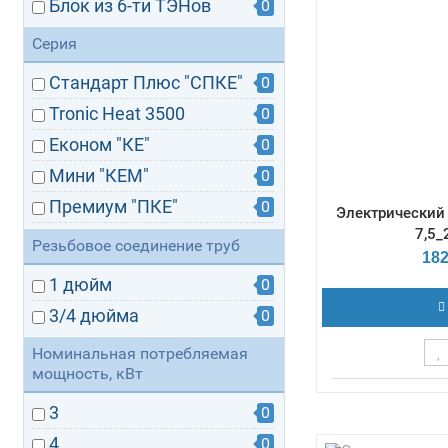
Гаран
Блок из 6-ти ТЭНов
0
Серия
Cтандарт Плюс "СПКЕ"
0
Tronic Heat 3500
0
Економ "КЕ"
0
Мини "КЕМ"
0
Премиум "ПКЕ"
0
Электрический
7,5_
Стандарт "СКЕ"
0
Резьбовое соединение труб
182
1 дюйм
0
3/4 дюйма
0
Номинальная потребляемая
мощность, кВт
Терморегулят
3
0
Габаритные р
190х260х650 
4
0