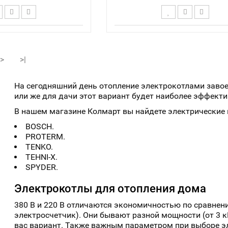
ор - Механический /
Терморегулятор - Механиче
азмеры Г*Ш*В, мм -
Габаритные размеры Г*Ш*В,
/ Давление - 3 Бар /
235х383х675 / Давление - 3
>
>|
бменника, дм3 - 7,5 /
Емкость теплообменника, дм3 
упеней мощности - 3
Количество ступеней мощнос
На сегодняшний день отопление электрокотлами завое
или же для дачи этот вариант будет наиболее эффект
В нашем магазине Колмарт вы найдете электрические
BOSCH.
PROTERM.
TENKO.
TEHNI-X.
SPYDER.
Электрокотлы для отопления дома
380 В и 220 В отличаются экономичностью по сравнен
электросчетчик). Они бывают разной мощности (от 3 к
вас вариант. Также важным параметром при выборе эл