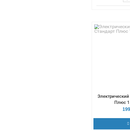
Терморегулят
Габаритные р
175х262х623 
Емкость теплоо
Количество ст
Электрический 
Плюс 1
199