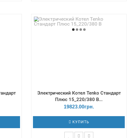
ой /
Терморегулятор - Механический /
 мм -
Габаритные размеры Г*Ш*В, мм -
 0.6 Бар;
175х262х623 / Давление - 3 Бар /
упеней
Емкость теплообменника, дм3 - 1,8 /
9,7
Количество ступеней мощности - 3
тандарт
Электрический Котел Tenko Cтандарт
Плюс 15_220/380 В...
19823.00грн.
КУПИТЬ