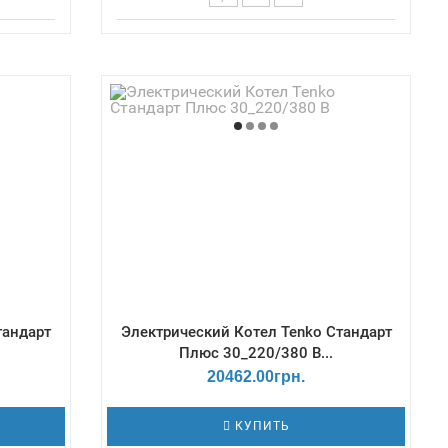
ский /
Терморегулятор - Механический /
 мм -
Габаритные размеры Г*Ш*В, мм -
 Бар /
235х383х675 / Давление - 3 Бар /
- 7,5 /
Емкость теплообменника, дм3 - 7,5 /
ти - 3
Количество ступеней мощности - 3
тандарт
Электрический Котел Tenko Cтандарт
Плюс 30_220/380 В...
20462.00грн.
КУПИТЬ