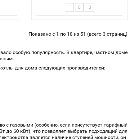
ский /
Терморегулятор - Механический /
 мм -
Габаритные размеры Г*Ш*В, мм -
Показано с 1 по 18 из 51 (всего 3 страниц)
 Бар /
235х383х675 / Давление - 3 Бар /
- 7,5 /
Емкость теплообменника, дм3 - 7,5 /
ти - 3
Количество ступеней мощности - 3
вало особую популярность. В квартире, частном доме
ивным.
 котлы для дома следующих производителей:
ию с газовыми (особенно, если присутствует тарифный
Вт до 60 кВт), что позволяет выбрать подходящий для
ектрокотла является наличие ступеней мощности, он