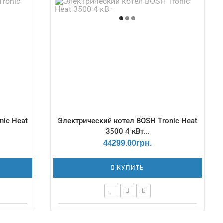
упеней
max - 3 Бар / Количество ступеней
9,7
мощности - 3 / КПД, % - 99,7
nic Heat
Электрический котел BOSH Tronic Heat
3500 4 кВт...
44299.00грн.
КУПИТЬ
ой /
Терморегулятор - Цифровой /