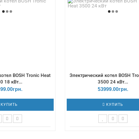
бменника, дм3 - 2,6 /
max - 3 Бар / Количество ст
упеней мощности - 3
мощности - 3 / КПД, % - 9
котел BOSH Tronic Heat
Электрический котел BOSH Tro
0 18 кВт...
3500 24 кВт...
99.00грн.
53999.00грн.
КУПИТЬ
КУПИТЬ
ятор - Цифровой /
Терморегулятор - Цифров