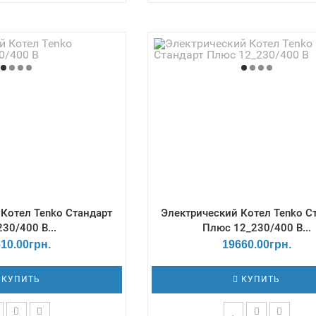
ятор - Цифровой /
Терморегулятор - Цифров
азмеры Г*Ш*В, мм -
Габаритные размеры Г*Ш*В,
вление - min - 0.6 Бар;
273х330х712 / Давление - min -
 Количество ступеней
max - 3 Бар / Количество ст
 3 / КПД, % - 99,7
мощности - 3 / КПД, % - 9
Котел Tenko Cтандарт
Электрический Котел Tenko C
230/400 В...
Плюс 12_230/400 В...
10.00грн.
19660.00грн.
КУПИТЬ
КУПИТЬ