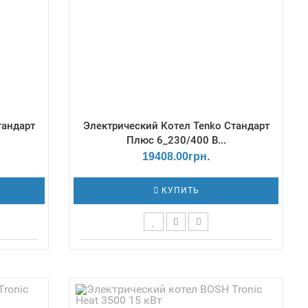
тандарт
Электрический Котел Tenko Cтандарт
Плюс 6_230/400 В...
19408.00грн.
КУПИТЬ
ский /
Терморегулятор - Механический /
 мм -
Габаритные размеры Г*Ш*В, мм -
 Бар /
235х383х675 / Давление - 3 Бар /
- 1,8 /
Емкость теплообменника, дм3 - 7,5 /