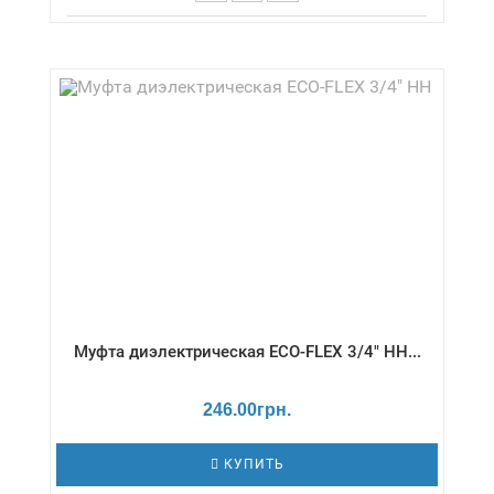
Диаметр,дюймы - 1/2" / Тип резьбы - НР/НР /
Страна производитель - Украина /
Муфта диэлектрическая ECO-FLEX 3/4" НН...
246.00грн.
КУПИТЬ