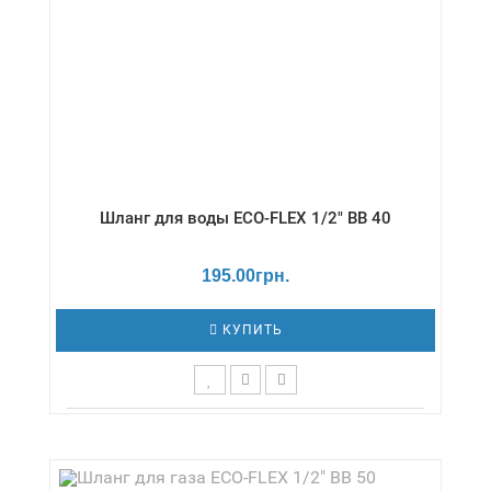
Шланг для воды ECO-FLEX 1/2" ВВ 40
195.00грн.
КУПИТЬ
Длина,см - 40 / Давление - 16 бар /
Диаметр,дюймы - 1/2" / Температура - -20 /
+130 °С / Серия - Вода/стандарт