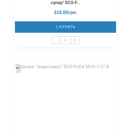
супер" ECO-F...
318.00грн.
КУПИТЬ
Длина,см - 20 / Давление - 18 бар /
Диаметр,дюймы - 1/2" / Температура - -20 /
+130 °С / Серия - Вода/супер