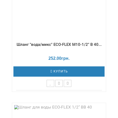
Шланг "вода/микс" ECO-FLEX М10-1/2" В 40...
252.00грн.
КУПИТЬ
Длина,см - 40 / Давление - 16 бар /
Диаметр,дюймы - М10-1/2" / Температура -
-70 / +130 °С / Серия - ВОДА/МИКС