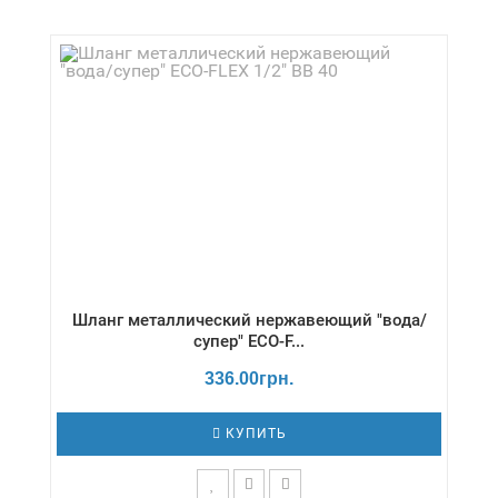
Длина,см - 50 / Давление - 0,5 бар /
Диаметр,дюймы - 1/2" / Температура - -20 /
+80 °С / Серия - Газ/стандарт
Шланг металлический нержавеющий "вода/
супер" ECO-F...
336.00грн.
КУПИТЬ