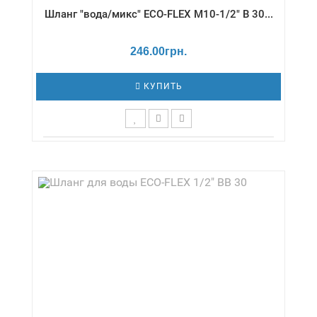
Шланг "вода/микс" ECO-FLEX М10-1/2" В 30...
246.00грн.
КУПИТЬ
Длина,см - 30 / Давление - 16 бар /
Диаметр,дюймы - М10-1/2" / Температура -
-70 / +130 °С / Серия - ВОДА/МИКС