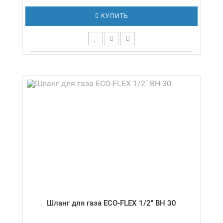
КУПИТЬ
Длина,см - 30 / Давление - 0,5 бар /
Диаметр,дюймы - 1/2" / Температура - -20 /
+80 °С / Серия - Газ/стандарт
Шланг для газа ECO-FLEX 1/2" ВН 30