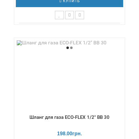
КУПИТЬ
Длина,см - 20 / Давление - 16 бар /
Диаметр,дюймы - 1/2" / Температура - -20 /
+130 °С / Серия - Вода/стандарт
Шланг для газа ECO-FLEX 1/2" ВВ 30
198.00грн.