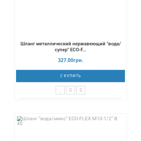
Шланг металлический нержавеющий "вода/
супер" ECO-F...
327.00грн.
КУПИТЬ
Длина,см - 30 / Давление - 18 бар /
Диаметр,дюймы - 1/2" / Температура - -20 /
+130 °С / Серия - Вода/супер