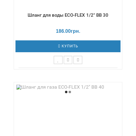
Шланг для воды ECO-FLEX 1/2" ВВ 30
186.00грн.
КУПИТЬ
Длина,см - 30 / Давление - 16 бар /
Диаметр,дюймы - 1/2" / Температура - -20 /
+130 °С / Серия - Вода/стандарт