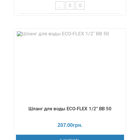
Длина,см - 50 / Давление - 16 бар /
Диаметр,дюймы - М10-1/2" / Температура -
-70 / +130 °С / Серия - ВОДА/МИКС
Шланг для воды ECO-FLEX 1/2" ВВ 50
207.00грн.