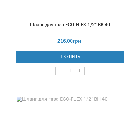
Шланг для газа ECO-FLEX 1/2" ВВ 40
216.00грн.
КУПИТЬ
Длина,см - 40 / Давление - 0,5 бар /
Диаметр,дюймы - 1/2" / Температура - -20 /
+80 °С / Серия - Газ/стандарт