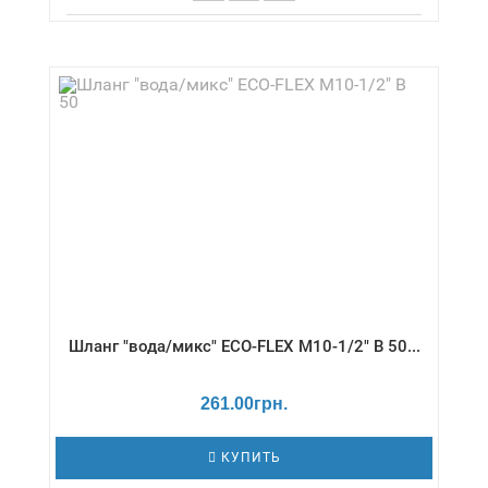
Длина,см - 40 / Давление - 18 бар /
Диаметр,дюймы - 1/2" / Температура - -20 /
+130 °С / Серия - Вода/супер
Шланг "вода/микс" ECO-FLEX М10-1/2" В 50...
261.00грн.
КУПИТЬ