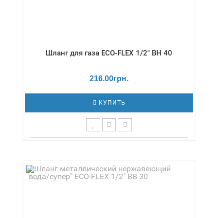
Шланг для газа ECO-FLEX 1/2" ВН 40
216.00грн.
КУПИТЬ
Длина,см - 40 / Давление - 0,5 бар /
Диаметр,дюймы - 1/2" / Температура - -20 /
+80 °С / Серия - Газ/стандарт