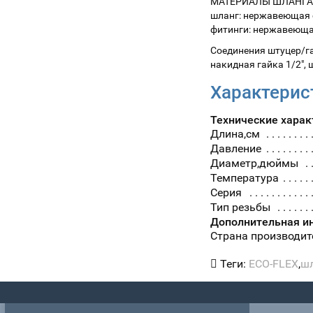
МАТЕРИАЛЫ ШЛАНГА
шланг: нержавеющая с
фитинги: нержавеющая
Cоединения штуцер/га
накидная гайка 1/2",
Характерис
Технические харак
Длина,см
Давление
Диаметр,дюймы
Температура
Серия
Тип резьбы
Дополнительная и
Страна производит
Теги:
ECO-FLEX
,
шл