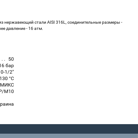
 из нержавеющей стали AISI 316L, соединительные размеры -
ее давление - 16 атм.
50
16 бар
0-1/2"
+130 °С
/МИКС
Р/М10
краина