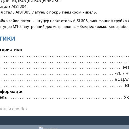
 ДЛЯ ПОДВОДКИ ВОДЫ/МИКС:
таль AISI 304;
 сталь AISI 303, латунь с покрытием хром-никель.
йка гайка латунь, штуцер нерж.сталь AISI 303, сильфонная трубка
 штуцер М10, внутренний диаметр шланга - 8мм, максимальное рабоч
тики
теристики
М1
-70 / 
ВОДА
В
нформация
ель
У
анги eco-flex