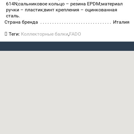
614N;сальниковое кольцо – резина EPDM;материал
ручки – пластик;винт крепления – оцинкованная
сталь.
Страна бренда
Италия
Теги:
Коллекторные балки
,
FADO