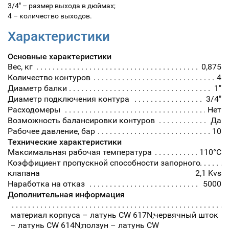
3/4" – размер выхода в дюймах;
4 – количество выходов.
Характеристики
Основные характеристики
Вес, кг
0,875
Количество контуров
4
Диаметр балки
1"
Диаметр подключения контура
3/4"
Расходомеры
Нет
Возможность балансировки контуров
Да
Рабочее давление, бар
10
Технические характеристики
Максимальная рабочая температура
110°С
Коэффициент пропускной способности запорного
клапана
2,1 Kvs
Наработка на отказ
5000
Дополнительная информация
материал корпуса – латунь CW 617N;червячный шток
– латунь CW 614N;ползун – латунь CW