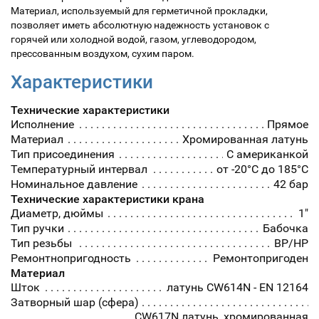
Материал, используемый для герметичной прокладки,
позволяет иметь абсолютную надежность установок с
горячей или холодной водой, газом, углеводородом,
прессованным воздухом, сухим паром.
Характеристики
Технические характеристики
Исполнение
Прямое
Материал
Хромированная латунь
Тип присоединения
С американкой
Температурный интервал
от -20°С до 185°С
Номинальное давление
42 бар
Технические характеристики крана
Диаметр, дюймы
1"
Тип ручки
Бабочка
Тип резьбы
ВР/НР
Ремонтнопригодность
Ремонтопригоден
Материал
Шток
латунь CW614N - EN 12164
Затворный шар (сфера)
CW617N латунь, хромированная