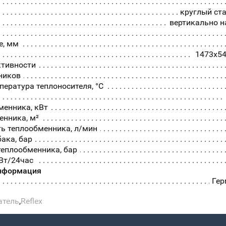
круглый ст
вертикально н
е, мм
1473x5
ктивности
ников
ература теплоносителя, °С
менника, кВт
нника, м²
ь теплообменника, л/мин
ака, бар
теплообменника, бар
кВт/24час
нформация
Гер
атель
,
Reflex