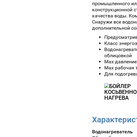
промышленного или
конструкционной ст
качества воды. Ко
Снаружи все водон
дополнительной со
Предусматрив
Класс энергоэ
Водонагревате
облицовкой
Max давление 
Max рабочая 
Для подогрева
Характерис
Водонагреватель