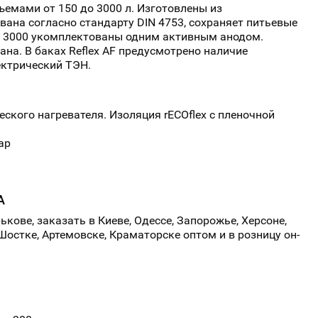
емами от 150 до 3000 л. Изготовлены из
вана согласно стандарту DIN 4753, сохраняет питьевые
о 3000 укомплектованы одним активным анодом.
на. В баках Reflex AF предусмотрено наличие
ектрический ТЭН.
ского нагревателя. Изоляция rECOflex с пленочной
ар
А
кове, заказать в Киеве, Одессе, Запорожье, Херсоне,
 Шостке, Артемовске, Краматорске оптом и в розницу он-