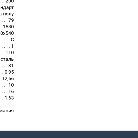
200
андарт
а полу
79
1530
40x540
С
1
110
сталь
31
0,95
12,66
10
16
1,63
мания