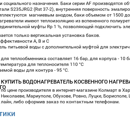
 социального назначения. Баки серии AF производятся объ
али S235JRG2 (Rst 37-2), внутренняя поверхность эмалиро
мплектуются магниевым анодом, баки объемом от 1500 д
агреватели имеют теплоизоляцию из вспененного полиурета
единительной муфты Rp 1 ½, позволяющей подключить эл
ается только вертикальная установка баков.
ффективности A, B и С
ль питьевой воды с дополнительной муфтой для электриче
для теплообменника составляет 16 бар, для корпуса - 10 б
температура для теплоносителя 110 °С
емой воды для контура - 95 °С.
КУПИТЬ ВОДОНАГРЕВАТЕЛЬ КОСВЕННОГО НАГРЕВ
по цене производителя в интернет-магазине Колмарт в Харь
Николаеве, Мариуполе, Обухове, Ровно, Луцке, Борисполе,
лайн, либо оформив заказ по контактным телефонам.
тики