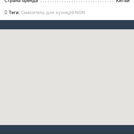
Страна бренда
Китай
Теги:
Смеситель для кухни
,
HI-NON