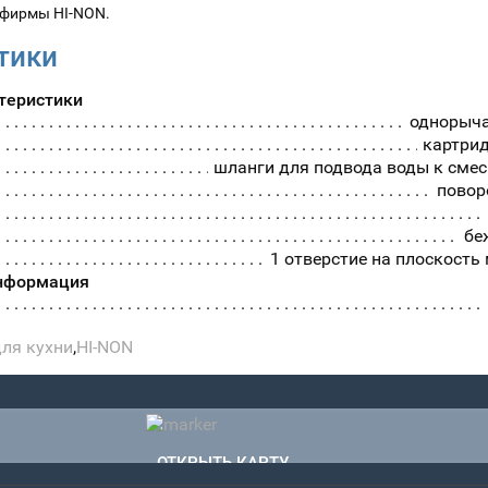
и фирмы
HI-NON.
тики
теристики
однорыч
картри
шланги для подвода воды к сме
повор
бе
1 отверстие на плоскость
нформация
для кухни
,
HI-NON
ОТКРЫТЬ КАРТУ