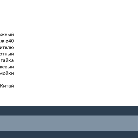
ажный
дж ø40
сителю
отный
гайка
жевый
 мойки
Китай