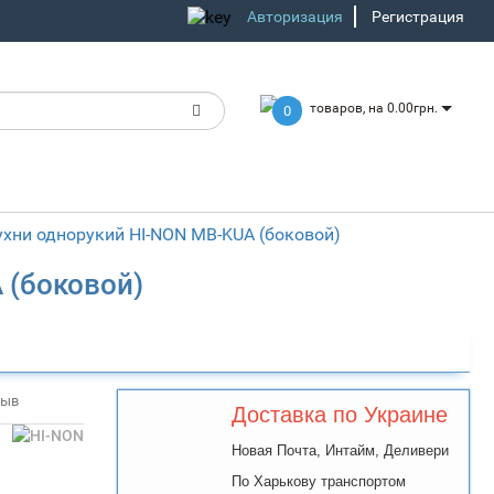
Авторизация
Регистрация
товаров, на 0.00грн.
0
ухни однорукий HI-NON MB-KUA (боковой)
 (боковой)
зыв
Доставка по Украине
Новая Почта, Интайм, Деливери
По Харькову транспортом