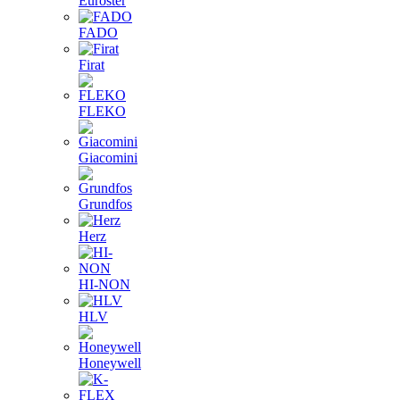
Euroster
FADO
Firat
FLEKO
Giacomini
Grundfos
Herz
HI-NON
HLV
Honeywell