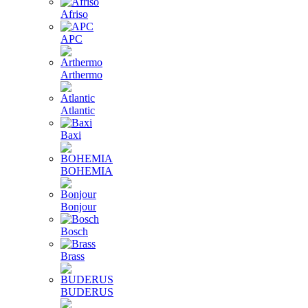
Afriso
APC
Arthermo
Atlantic
Baxi
BOHEMIA
Bonjour
Bosch
Brass
BUDERUS