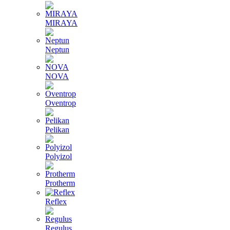
MIRAYA
Neptun
NOVA
Oventrop
Pelikan
Polyizol
Protherm
Reflex
Regulus