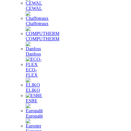
CEWAL
Chaffoteaux
COMPUTHERM
Danfoss
ECO-
FLEX
ELIKO
ESBE
Europalit