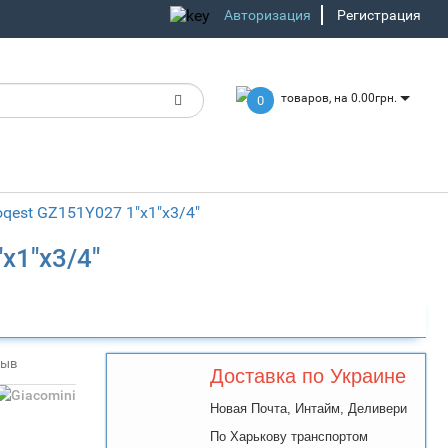
Авторизация
Регистрация
товаров, на 0.00грн.
0
qest GZ151Y027 1"x1"x3/4"
x1"x3/4"
зыв
Доставка по Украине
Новая Почта, Интайм, Деливери
По Харькову транспортом