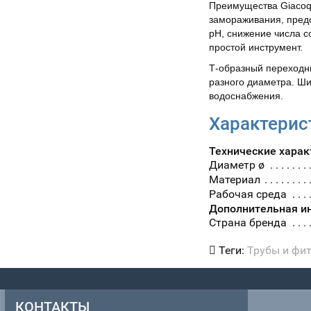
Преимущества Giacoqe
замораживания, предо
рН, снижение числа с
простой инструмент.
Т-образный переходни
разного диаметра. Ш
водоснабжения.
Характерис
Технические харак
Диаметр ø
Материал
Рабочая среда
Дополнительная и
Страна бренда
Теги:
Трубы и фи
КОНТАКТЫ