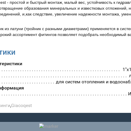
st - простой и быстрый монтаж, малый вес, устойчивость к гидрав
твращение образования минеральных и известковых отложений, не
оединений, и,как следствие, увеличение надежности монтажа, уме
к из латуни (тройник с разными диаметрами) применяется в систе
ирокий ассортимент фитингов позволяет подобрать необходимый ва
тики
теристики
1"x
для систем отопления и водосна
нформация
И
тинги
,
Giacoqest