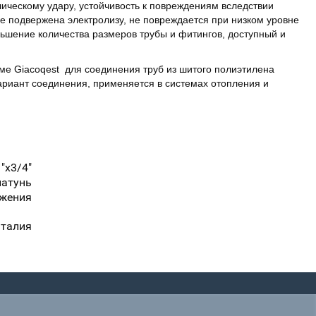
лическому удару, устойчивость к повреждениям вследствии
 подвержена электролизу, не повреждается при низком уровне
ньшение количества размеров трубы и фитингов, доступный и
ме Giacoqest для соединения труб из шитого полиэтилена
риант соединения, применяется в системах отопления и
1"x3/4"
латунь
бжения
талия