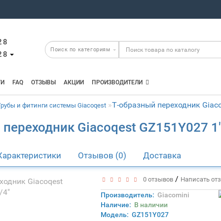
28
28
ТИ
FAQ
ОТЗЫВЫ
АКЦИИ
ПРОИЗВОДИТЕЛИ
Т-образный переходник Giaco
Трубы и фитинги системы Giacoqest
 переходник Giacoqest GZ151Y027 1"
Характеристики
Отзывов (0)
Доставка
/
0 отзывов
Написать от
Производитель:
Giacomini
Наличие:
В наличии
Модель:
GZ151Y027